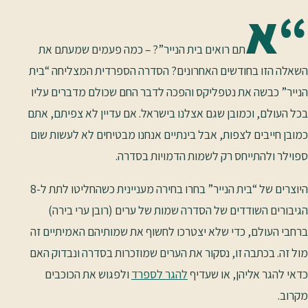
“א
תם רואים בית הנייר”? – כמה פעמים שמעתם את
השאלה הזו בחודשים האחרונים? הסדרה הספרדית המצליחה “בית
הנייר” כבשה את נטפליקס והפכה לדבר החם שכולם מדברים עליו
בכל העולם, וכמובן שגם אצלנו בישראל. אם עדיין לא צפיתם, אתם
כמובן חייבים לצפות, אבל בינתיים אנחנו מבטיחים לא לעשות שום
ספוילר ולהתייחס רק לשמות הדמויות בסדרה.
היוצרים של “בית הנייר” בחרו בחירה מעניינית כשהחליטו לתת ל-8
הגיבורים השודדים של הסדרה שמות של ערים (רובן ערי בירה)
ברחבי העולם, כדי שלא יצטרכו לחשוף את שמותיהם האמיתיים זה
מול זה. בכתבה זו, נסקור את הערים שמוזכרות בסדרה ונבדוק האם
כדאי להגר אליהן, או שעדיף
להגר לספרד
ולפגוש את הכוכבים
מקרוב.