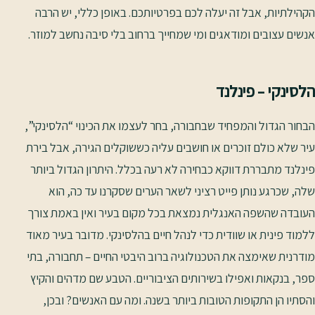
הקהילתיות, אבל זה יעלה לכם בפרטיותכם. באופן כללי, יש הרבה
אנשים עצובים ומודאגים ומי שמחייך ברחוב בלי סיבה נחשב למוזר.
הלסינקי – פינלנד
הבחור הגדול והמפחיד שבחבורה, בחר לעצמו את הכינוי “הלסינקי”,
עיר שלא כולם זוכרים או חושבים עליה כששוקלים הגירה, אבל בירת
פינלנד מתבררת דווקא כבחירה לא רעה בכלל. היתרון הגדול ביותר
שלה, שכרגע נותן פייט רציני לשאר הערים שסקרנו עד כה, הוא
העובדה שהשפה האנגלית נמצאת בכל מקום בעיר ואין באמת צורך
ללמוד פינית או שוודית כדי לנהל חיים בהלסינקי. מדובר בעיר מאוד
מודרנית שאימצה את הטכנולוגיה ברוב היבטי החיים – תחבורה, בתי
ספר, בנקאות ואפילו בשירותים הציבוריים. הטבע שם מדהים והקיץ
והסתיו הן התקופות הטובות ביותר בשנה. ומה עם האנשים? ובכן,