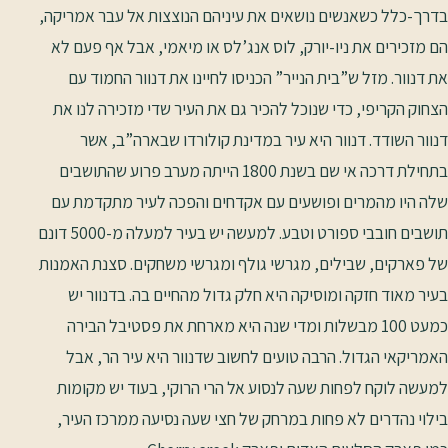
בדרך-כלל כשאנשים נושאים את עיניהם הנוצצות אל עבר אמריקה,
הם מזכירים את ניו-יורק, לוס אנג’לס או מיאמי, אבל אף פעם לא
את דנוור. מזל ש”בית הנייר” הכניסו לחיינו את דנוור החמוד עם
הצחוק הקריפי, כדי שנוכל להכיר גם את העיר שדי מזכירה לנו את
דנוור השודד. דנוור היא עיר במדינת קולורדו שבארה”ב, אשר
בתחילת דרכה אי שם בשנת 1800 הייתה מערב פרוע שהתושבים
שלה היו מהמרים ופושעים עם אקדחים והפכה לעיר מתקדמת עם
תושבים חובבי ספורט וטבע. למעשה יש בעיר למעלה מ-5000 דונם
של פארקים, שבילים, מגרשי גולף ומגרשי משחקים. סצנת האמנות
בעיר מאוד חזקה ומוסיקה היא חלק גדול מהחיים בה. בדנוור יש
כמעט 100 מבשלות ומדי שנה היא מארחת את פסטיבל הבירה
האמריקאי הגדול. הרבה טועים לחשוב שדנוור היא עיר הר, אבל
למעשה לוקח לפחות שעה לנסוע אל הרי הרוקי, בעוד יש מקומות
בילוי נהדרים לא פחות במרחק של חצי שעה נסיעה ממרכז העיר,