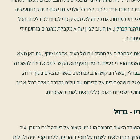
בירה באירו אחד בלבד! לצד כל אלו יש גם שטחים ירוקים ותעשייה
יצירתית פורחת. אם כל זה לא מספיק כדי לגרום לכם לעזוב הכל
ו
להגר לברלין
, אז חשוב לציין שהיא מקבלת מהגרים בזרועות די
פתוחות.
אם מסתכלים על החסרונות של העיר, אז כמו טוקיו, גם כאן נושא
השפה הוא די בעייתי. חיסרון נוסף הוא הקושי למצוא דירה להשכרה
בברלין, בשל הביקוש הרב. עם זאת, כאשר מוצאים בסוף דירה,
מגלים שהמחירים של הדירות שם זולים בהרבה מאלה בתל-אביב
וחוקי השכירות באופן כללי באים לטובת השוכרים.
ריו – ברזיל
השודד הצעיר בחבורה הוא ריו, קיצור של ריו דה ז’נרו כמובן, עיר
החוף הברזילאית. לשבת על חופים זהובים, ללגום קפיריניה ולבלות