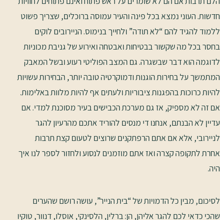
הלם תרבות אם הם לא שומרים על ראש פתוח ואינם פתוחים לחוויות
חדשות. העוני נמצא בכל פינה והעיר עמוסה ברוכלים, שצריך פשוט
ללמוד להגיד להם “לא תודה” ולחייך בנימוס. הניירובים לוקים
בחסר בכל מה שקשור בבטיחות ואבטחה ואירוע של גניבת מכוניות
לדוגמה הוא דבר שבשגרה. גם המצב הפוליטי רעוע ובשל המאבק
המתמשך על בחירות הוגנות ודמוקרטיה טובה יותר, הבחירות עשויות
להיות כרוכות בהפגנות ציבוריות ולעתים אף להיות מלוות באלימות.
אם זה לא מספיק, אז גם מערכת הכבישים בעיר מסוכנת למדי. אם
עדיין לא הבנתם, אנחנו די מנסים להוריד אתכם מהרעיון להגר
לניירובי, אלא אם אתם הרפתקנים שרוצים לטעום קצת תרבות
אחרת לתקופה קצרה ואז אתם מוזמנים לנסוע ולחזור לספר לנו איך
היה.
לסיכום, מבין כל הדמויות של “בית הנייר”, עושה רושם שהערים
שהכי כדאי לכם להגר אליהן, הן: ברלין, הלסינקי, אוסלו, דנוור, טוקיו