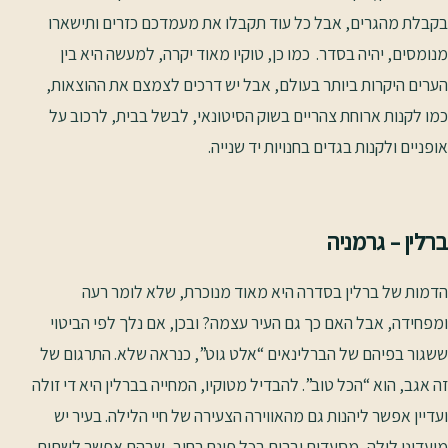
בקבלת מהגרים, אבל כל עוד תקבלו את מעמדכם כזרים ותישארו
מנומסים, יהיה בסדר. כמו כן, טוקיו מאוד יקרה, למעשה היא בין
הערים היקרות ביותר בעולם, אבל יש דרכים לצמצם את ההוצאות,
כמו לקנות ארוחת צהריים בשוק הסיטונאי, לבשל בבית, לרכוב על
אופניים ולקנות בגדים בחנויות יד שנייה.
ברלין – גרמניה
הדמות של ברלין בסדרה היא מאוד מנוכרת, שלא לומר רעה
ומפחידה, אבל האם כך גם העיר עצמה? ובכן, אם נלך לפי הביטוי
ששגור בפיהם של הברלינאים “אלט גוט”, כנראה שלא. התרגום של
זה אגב, הוא “הכל טוב”. להבדיל מטוקיו, המחייה בברלין היא די זולה
ועדיין אפשר ליהנות גם מהאווירה הצעירה של חיי הלילה. בעיר יש
מועדוני לילה, מסעדות וברים בכל פינת רחוב, שבהם אפשר לשתות