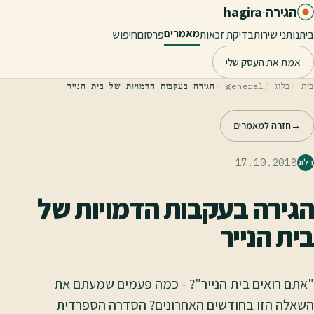
לג לתוכן הראשי
הגירה
·
hagira
מאמרים
בית
נותני שירות
בדיקת זכאות
פרסום
חיפוש
אמת את העסק שלי
בית
בלוג
general
הגירה בעקבות הדמויות של בית הנייר
→
חזרה למאמרים
17.10.2018
בלוג
הגירה בעקבות הדמויות של
בית הנייר
"אתם רואים בית הנייר"? - כמה פעמים שמעתם את
השאלה הזו בחודשים האחרונים? הסדרה הספרדית