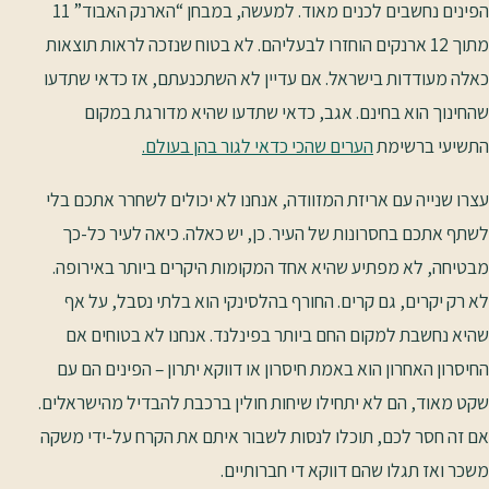
הפינים נחשבים לכנים מאוד. למעשה, במבחן “הארנק האבוד” 11
מתוך 12 ארנקים הוחזרו לבעליהם. לא בטוח שנזכה לראות תוצאות
כאלה מעודדות בישראל. אם עדיין לא השתכנעתם, אז כדאי שתדעו
שהחינוך הוא בחינם. אגב, כדאי שתדעו שהיא מדורגת במקום
התשיעי ברשימת
הערים שהכי כדאי לגור בהן בעולם.
עצרו שנייה עם אריזת המזוודה, אנחנו לא יכולים לשחרר אתכם בלי
לשתף אתכם בחסרונות של העיר. כן, יש כאלה. כיאה לעיר כל-כך
מבטיחה, לא מפתיע שהיא אחד המקומות היקרים ביותר באירופה.
לא רק יקרים, גם קרים. החורף בהלסינקי הוא בלתי נסבל, על אף
שהיא נחשבת למקום החם ביותר בפינלנד. אנחנו לא בטוחים אם
החיסרון האחרון הוא באמת חיסרון או דווקא יתרון – הפינים הם עם
שקט מאוד, הם לא יתחילו שיחות חולין ברכבת להבדיל מהישראלים.
אם זה חסר לכם, תוכלו לנסות לשבור איתם את הקרח על-ידי משקה
משכר ואז תגלו שהם דווקא די חברותיים.