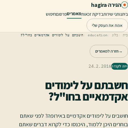
לג לתוכן הראשי
הגירה
·
hagira
מאמרים
בית
נותני שירות
בדיקת זכאות
פרסום
חיפוש
אמת את העסק שלי
בית
בלוג
education
חשבתם על לימודים אקדמאיים בחו"ל?
→
חזרה למאמרים
24.2.2016
ויזה לקנדה
חשבתם על לימודים
אקדמאיים בחו"ל?
חושבים על לימודים אקדמיים באירופה? לפני שאתם
בוחרים היכן ללמוד, היכנסו כדי לקרוא דברים שאתם