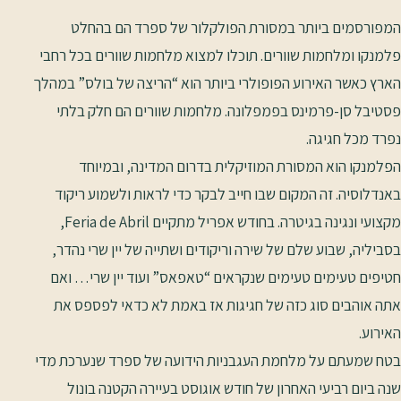
המפורסמים ביותר במסורת הפולקלור של ספרד הם בהחלט
פלמנקו ומלחמות שוורים. תוכלו למצוא מלחמות שוורים בכל רחבי
הארץ כאשר האירוע הפופולרי ביותר הוא “הריצה של בולס” במהלך
פסטיבל סן-פרמינס בפמפלונה. מלחמות שוורים הם חלק בלתי
נפרד מכל חגיגה.
הפלמנקו הוא המסורת המוזיקלית בדרום המדינה, ובמיוחד
באנדלוסיה. זה המקום שבו חייב לבקר כדי לראות ולשמוע ריקוד
מקצועי ונגינה בגיטרה. בחודש אפריל מתקיים Feria de Abril,
בסביליה, שבוע שלם של שירה וריקודים ושתייה של יין שרי נהדר,
חטיפים טעימים טעימים שנקראים “טאפאס” ועוד יין שרי… ואם
אתה אוהבים סוג כזה של חגיגות אז באמת לא כדאי לפספס את
האירוע.
בטח שמעתם על מלחמת העגבניות הידועה של ספרד שנערכת מדי
שנה ביום רביעי האחרון של חודש אוגוסט בעיירה הקטנה בונול