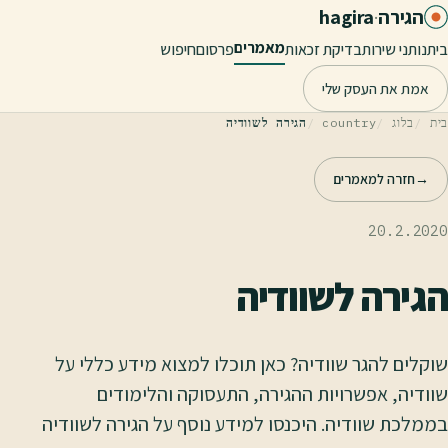
לג לתוכן הראשי
הגירה
·
hagira
מאמרים
בית
נותני שירות
בדיקת זכאות
פרסום
חיפוש
אמת את העסק שלי
בית
בלוג
country
הגירה לשוודיה
→
חזרה למאמרים
20.2.2020
הגירה לשוודיה
שוקלים להגר שוודיה? כאן תוכלו למצוא מידע כללי על
שוודיה, אפשרויות ההגירה, התעסוקה והלימודים
בממלכת שוודיה. היכנסו למידע נוסף על הגירה לשוודיה