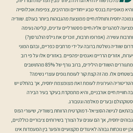
מלכת שוודיה היא הגדולה ביותר מבין המדינות הנורדיות,
והיא מאופיינת בנכסי טבע ייחודיים ומרהיבים, צפיפות אוכלוסייה
נמוכה יחסית ותוחלת חיים ממוצעת מהגבוהות ביותר בעולם. שוודיה
מציעה למהגרים אליה חיים פסטורליים עדינים, קליטה נעימה
ותרבות עשירה. (אפרופו תרבות, זוכרים את נילס הולגרסון?)
דרום שוודיה נשלטת ברובה על ידי מרחבים כפריים, ובהם המוני
יערות, אזורים הרריים ואגמים יפהפיים. באזורים אלו על פי רוב
מתגוררים השוודים הילידים, ברוב גורף של 85% מהתושבים
בשטחים אלו. מה זה קצת קור לעומת נופים עוצרי נשימה?
הטריטוריה העירונית לעומת זאת מצומצמת יחסית, אך בהחלט יש
בה חוויית חיים אורבניים, והיא מתמקדת בעיקר בעיר הבירה
סטוקהולם ובערים מאלמה וגטבורג.
בהתאם לגישה הסוציאל-דמוקרטית הרווחת בשוודיה, שיעורי המס
גבוהים יחסית, אך הם עונים על הצורך בשירותים ציבוריים כוללניים,
וכן יש נוכחות גבוהה לאיגודים מקצועיים והפער בין המעמדות אינו