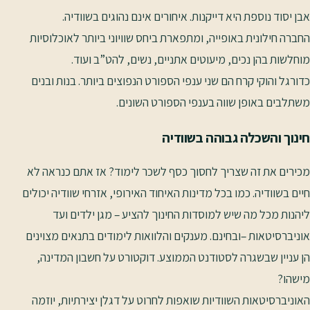
אבן יסוד נוספת היא דייקנות. איחורים אינם נהוגים בשוודיה.
החברה חילונית באופייה, ומתפארת ביחס שוויוני ביותר לאוכלוסיות
מוחלשות בהן נכים, מיעוטים אתניים, נשים, להט”ב ועוד.
כדורגל והוקי קרח הם שני ענפי הספורט הנפוצים ביותר. בנות ובנים
משתלבים באופן שווה בענפי הספורט השונים.
חינוך והשכלה גבוהה בשוודיה
מכירים את זה שצריך לחסוך כסף לשכר לימוד? אז אתם כנראה לא
חיים בשוודיה. כמו בכל מדינות האיחוד האירופי, אזרחי שוודיה יכולים
ליהנות מכל מה שיש למוסדות החינוך להציע – מגן ילדים ועד
אוניברסיטאות –ובחינם. מענקים והלוואות לימודים בתנאים מצוינים
הן עניין שבשגרה לסטודנט הממוצע. דוקטורט על חשבון המדינה,
מישהו?
האוניברסיטאות השוודיות שואפות לחרוט על דגלן יצירתיות, יוזמה