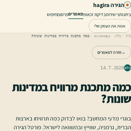
לג לתוכן הראשי
הגירה
·
hagira
מאמרים
בית
נותני שירות
בדיקת זכאות
פרסום
חיפוש
אמת את העסק שלי
בית
בלוג
economy
כמה מתכנת מרוויח במדינות שונות?
→
חזרה למאמרים
14.7.2020
בלוג
כמה מתכנת מרוויח במדינות
שונות?
בוגרי מדעי המחשב? בואו לבדוק כמה תרוויחו בארצות
הברית, גרמניה, שווייץ ובהשוואה לישראל. פורטל הגירה