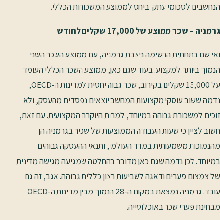
הנחשבים לסכומי עתק ביחס לממוצע המשכורות הכללי.
גרמניה – שכר ממוצע של 17,000 שקלים לחודש
ואי שם בתחתית הרשימה ניצבת גרמניה, עם ממוצע השכר השני
הנמוך ביותר למקצוע. בעוד שגם כאן, ממוצע השכר הכללי העומד
על 15,000 שקלים בקירוב, שכר גבוה יחסית למדינות ה-OECD,
נדמה ששוב עוסקי מקצועות המחשב יוצאים נפסדים מהעסק, ולא
זוכים למשכורת גבוהה במיוחד, למרות היוקרה המקצועית. עם זאת,
חשוב לציין כי שעות העבודה הממוצעות של שכיר בגרמניה הן
מהנמוכות משמעותית במדד העולמי, ותנאי ההעסקה גבוהים
במיוחד. לכן נדמה שגם כאן מדובר בהחלטה שמגיעה מגישה מדינית
של צמצום פערים ודאגה לשביעות רצון כללית גבוהה. אגב, זה גם
עובד. גרמניה נמצאת במקום ה-28 הנמוך מבין מדינות ה-OECD
מבחינת פערי שכר באוכלוסייה.