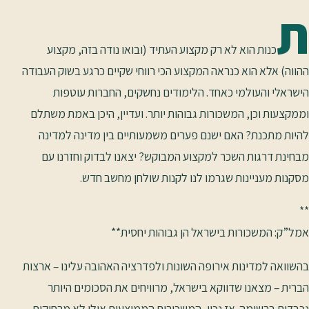
ת
כנות הוא לא רק מקצוע העתיד (ובואו נודה בזה, מקצוע
ההווה) אלא הוא כנראה המקצוע הכי רווחי שקיים כרגע בשוק העבודה
הישראלי והעולמי כאחד. הלימודים נחשקים, החברות עוטפות
וממקצעות וכן, המשכורות גבוהות יותר. ועדיין, היכן באמת משתלם
להיות מתכנת? האם ישנם פערים משמעותיים בין מדינה למדינה
מבחינת דרגות השכר למקצוע המבוקש? יצאנו לבדוק וחזרנו עם
מסקנות מעניינות שגרמו לנו לקנות שולחן מחשב חדש.
**
אמל”ק: המשכורות בישראל הן גבוהות יחסית**
בהשוואה למדינות אירופה השונות ולפדרציה האהובה עלינו – ארצות
הברית – מצאנו שדווקא בישראל, מרוויחים את הסכומים היותר
נכבדים ברשימה. אז נכון, המשכורות הממוצעות אולי לא מרחיקות