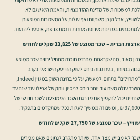
לכת למשכורות של מדינת ההזדמנויות, והאמת היא שגם לא
לשווייץ, אבל הן כן משתוות ואף עולות על המשכורות המוצעות
למתכנתים במדינות אירופה אחרות דוגמת צרפת, אוסטרליה ועוד.
ארצות הברית – שכר ממוצע של 33,825 שקלים לחודש
נכון מאוד, מה שקראתם. מהנדס תוכנה מתחיל ירוויח שכר ממוצע
גבוה במיוחד, בטח גבוה ביחס לשוק ההייטק הישראלי בקרב
“מתחילים” בתחום. למעשה, על פי בחינת השוק במגזין Indeed,
השכר עולה משם עוד יותר ביחס לניסיון. וותק של אפילו עוד שנה עד
שנתיים יכול להקפיץ את מדרגת השכר הממוצעת לשכר חודשי של
37,600 ₪ , ומשם זה ממשיך לעלות ככל שמתקדמים בתפקיד.
שווייץ – שכר ממוצע של 27,750 שקלים לחודש
שכר לא מבייש מצד אחד, שיותר מתקרב לנתונים שאנו מכירים