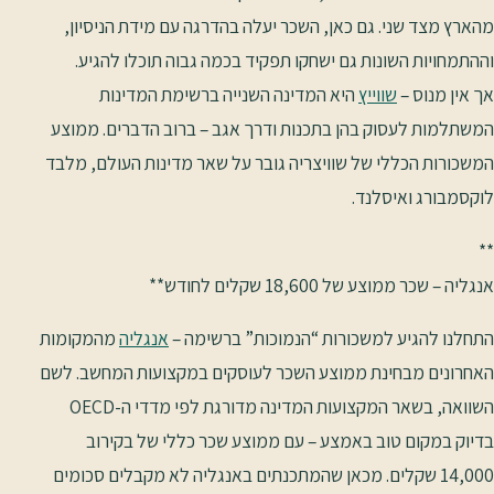
מהארץ מצד שני. גם כאן, השכר יעלה בהדרגה עם מידת הניסיון,
וההתמחויות השונות גם ישחקו תפקיד בכמה גבוה תוכלו להגיע.
אך אין מנוס –
שווייץ
היא המדינה השנייה ברשימת המדינות
המשתלמות לעסוק בהן בתכנות ודרך אגב – ברוב הדברים. ממוצע
המשכורות הכללי של שוויצריה גובר על שאר מדינות העולם, מלבד
לוקסמבורג ואיסלנד.
**
אנגליה – שכר ממוצע של 18,600 שקלים לחודש**
התחלנו להגיע למשכורות “הנמוכות” ברשימה –
אנגליה
מהמקומות
האחרונים מבחינת ממוצע השכר לעוסקים במקצועות המחשב. לשם
השוואה, בשאר המקצועות המדינה מדורגת לפי מדדי ה-OECD
בדיוק במקום טוב באמצע – עם ממוצע שכר כללי של בקירוב
14,000 שקלים. מכאן שהמתכנתים באנגליה לא מקבלים סכומים