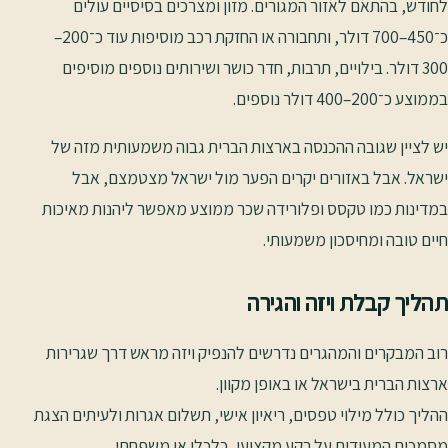
לחודש, בהתאם לאזור המגורים. מזון ומצרכים בסיסיים עולים
כ־450–700 דולר, ותחבורה או החזקת רכב מוסיפות עוד כ־200–
300 דולר. בילויים, תרבות, חדר כושר ושירותים נוספים מוסיפים
בממוצע כ־200–400 דולר נוספים.
יש לציין שגובה ההכנסה בארצות הברית גבוה משמעותית מזה של
ישראל. אבל באזורים יקרים הפער מול ישראל מצטמצם, אבל
במדינות כמו טקסס ופלורידה שכר ממוצע מאפשר ליהנות מאיכות
חיים טובה ומחיסכון משמעותי.
תהליך קבלת ויזה והגירה
רוב המבקרים והמהגרים נדרשים להנפיק ויזה מראש דרך שגרירות
ארצות הברית בישראל או באופן מקוון.
ההליך כולל מילוי טפסים, ריאיון אישי, תשלום אגרות ולעיתים הצגת
מסמכים המעידים על רקע מקצועי, כלכלי או משפחתי.