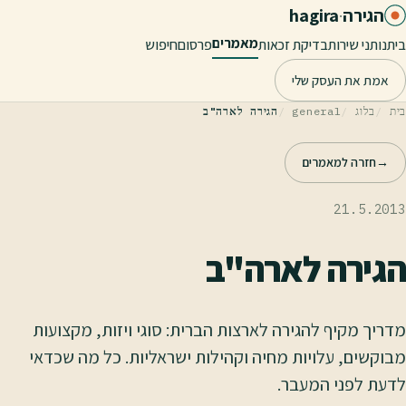
לג לתוכן הראשי
הגירה
·
hagira
מאמרים
בית
נותני שירות
בדיקת זכאות
פרסום
חיפוש
אמת את העסק שלי
בית
בלוג
general
הגירה לארה"ב
→
חזרה למאמרים
21.5.2013
הגירה לארה"ב
מדריך מקיף להגירה לארצות הברית: סוגי ויזות, מקצועות
מבוקשים, עלויות מחיה וקהילות ישראליות. כל מה שכדאי
לדעת לפני המעבר.