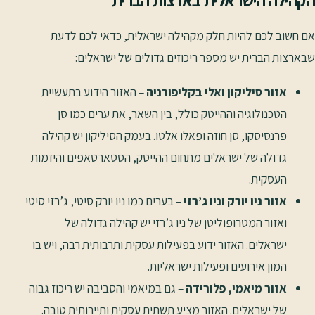
הקהילה הישראלית בארצות הברית
אם חשוב לכם להיות חלק מקהילה ישראלית, כדאי לכם לדעת
שבארצות הברית יש מספר ריכוזים גדולים של ישראלים:
אזור סיליקון ואלי בקליפורניה
– האזור הידוע בתעשיית
הטכנולוגיה וההייטק כולל, בין השאר, את ערים כמו סן
פרנסיסקו, סן חוזה ופאלו אלטו. בעמק הסיליקון יש קהילה
גדולה של ישראלים מתחום ההייטק, הסטארטאפים והיזמות
העסקית.
אזור ניו יורק וניו ג’רזי
– בערים כמו ניו יורק סיטי, ג’רזי סיטי
ואזור המטרופוליטן של ניו ג’רזי יש קהילה גדולה של
ישראלים. האזור ידוע בפעילות עסקית ותרבותית רבה, ויש בו
המון אירועים ופעילות ישראליות.
אזור מיאמי, פלורידה
– גם במיאמי והסביבה יש ריכוז גבוה
של ישראלים. האזור מציע תשתית עסקית ותיירותית טובה.