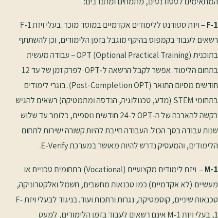
המתאימים לסטודנטים, מתמחים ומתנדבים:
F-1
– ויזת סטודנט ללימודים אקדמיים במוסד מוכר. בעלי ויזת F-1
רשאים לעבוד בקמפוס בהיקף מוגבל בזמן הלימודים, וכן להשתתף
בתוכנית OPT (Optional Practical Training) – עבודה מעשית
בתחום הלימוד. אפשר לקבל הרשאה ל-OPT לפרק זמן של עד 12
חודשים מסיום התואר (Post-Completion OPT). בוגרי לימודים
בתחומי STEM (מדע, טכנולוגיה, הנדסה ומתמטיקה) רשאים להגיש
בקשה להארכה של ה-OPT ל-24 חודשים נוספים, כלומר עד שלוש
שנות עבודה בסך הכול. העבודה חייבת להיות קשורה ישירות לתחום
הלימודים, והמעסיק נדרש להיות מאושר במערכת E-Verify.
M-1
– ויזת לימודים מקצועיים (Vocational) בתחומים טכניים או
מעשיים (לא אקדמיים) כמו טכנאות מחשבים, חשמל ואלקטרוניקה,
טכנאות שיניים, קוסמטיקה, נגרות ורתכות ועוד. בניגוד לבעלי ויזת F-
1, בעלי ויזת M-1 אינם רשאים לעבוד בזמן הלימודים, למעט