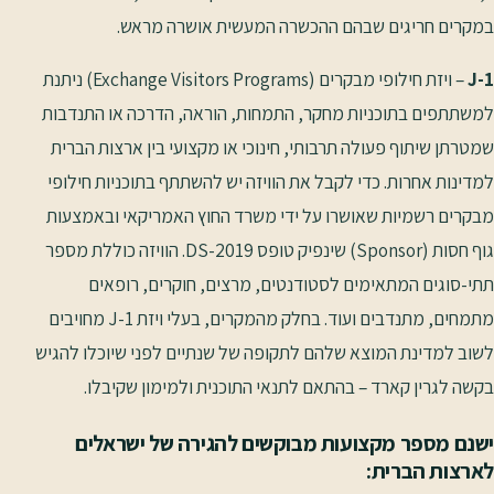
במקרים חריגים שבהם ההכשרה המעשית אושרה מראש.
J-1
– ויזת חילופי מבקרים (Exchange Visitors Programs) ניתנת
למשתתפים בתוכניות מחקר, התמחות, הוראה, הדרכה או התנדבות
שמטרתן שיתוף פעולה תרבותי, חינוכי או מקצועי בין ארצות הברית
למדינות אחרות. כדי לקבל את הוויזה יש להשתתף בתוכניות חילופי
מבקרים רשמיות שאושרו על ידי משרד החוץ האמריקאי ובאמצעות
גוף חסות (Sponsor) שינפיק טופס DS-2019. הוויזה כוללת מספר
תתי-סוגים המתאימים לסטודנטים, מרצים, חוקרים, רופאים
מתמחים, מתנדבים ועוד. בחלק מהמקרים, בעלי ויזת J-1 מחויבים
לשוב למדינת המוצא שלהם לתקופה של שנתיים לפני שיוכלו להגיש
בקשה לגרין קארד – בהתאם לתנאי התוכנית ולמימון שקיבלו.
ישנם מספר מקצועות מבוקשים להגירה של ישראלים
לארצות הברית: