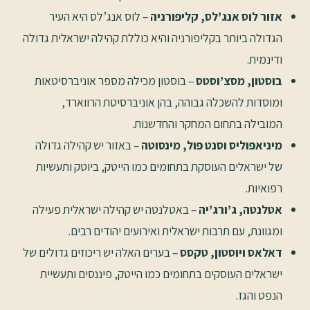
אזור לוס אנג’לס, קליפורניה
– לוס אנג’לס היא העיר
הגדולה ביותר בקליפורניה והיא כוללת קהילה ישראלית גדולה
ודינמית.
בוסטון, מסצ’וסטס
– בוסטון מכילה מספר אוניברסיטאות
ומוסדות להשכלה גבוהה, בהן אוניברסיטת הרווארד,
המובילה בתחום המחקר והחדשנות.
מיניאפוליס וסנט פול, מינסוטה
– באזור יש קהילה גדולה
של ישראלים העוסקת בתחומים כמו הייטק, ביוטק ותעשיות
רפואיות.
אטלנטה, ג’ורג’יה
– באטלנטה יש קהילה ישראלית פעילה
ומגוונת, עם תרבות ישראלית ואירועים יהודים רבים.
דאלאס ויוסטון, טקסס
– בערים האלה יש ריכוזים גדולים של
ישראלים העוסקים בתחומים כמו הייטק, פיננסים ותעשיית
הנפט והגז.