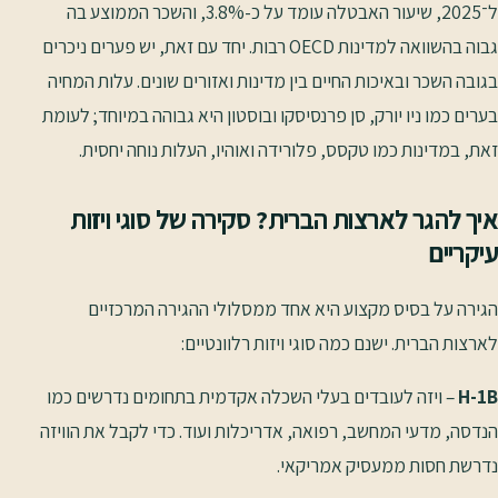
ל־2025, שיעור האבטלה עומד על כ-3.8%, והשכר הממוצע בה
גבוה בהשוואה למדינות OECD רבות. יחד עם זאת, יש פערים ניכרים
בגובה השכר ובאיכות החיים בין מדינות ואזורים שונים. עלות המחיה
בערים כמו ניו יורק, סן פרנסיסקו ובוסטון היא גבוהה במיוחד; לעומת
זאת, במדינות כמו טקסס, פלורידה ואוהיו, העלות נוחה יחסית.
איך להגר לארצות הברית? סקירה של סוגי ויזות
עיקריים
הגירה על בסיס מקצוע היא אחד ממסלולי ההגירה המרכזיים
לארצות הברית. ישנם כמה סוגי ויזות רלוונטיים:
H-1B
– ויזה לעובדים בעלי השכלה אקדמית בתחומים נדרשים כמו
הנדסה, מדעי המחשב, רפואה, אדריכלות ועוד. כדי לקבל את הוויזה
נדרשת חסות ממעסיק אמריקאי.