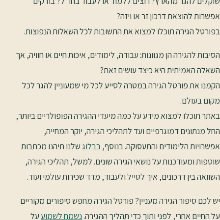
שוקלים להגר מהארץ? רוצים ללמוד או לעבוד בחו”ל? בודקים
אפשרות להוצאת דרכון זר או ויזה?
בפורטל הגירה תוכלו למצוא את התשובות לכל השאלות הנפוצות.
הסיבות להגירה הן מגוונות: עבודה, לימודים, איכות חיים או חוויה, אך
השאלה האמיתית היא כיצד עושים זאת?
הקמנו את פורטל הגירה במטרה לסייע לכל מי שמעוניין להגר לכל
מקום בעולם.
באתר תוכלו למצוא מידע על כמה מיעדי ההגירה הפופולריים ביותר,
החל מנתונים דמוגרפיים ועד לתהליכי הגירה, יוקר המחייה,
אפשרויות הלימודים והתעסוקה. בנוסף,
בבלוג
שלנו תיהנו מכתבות
שוטפות ומעודכנות על נושאי הגירה שונים. למשל, תהליכי הגירה,
השוואה בין דרכונים, איך לטייל ולעבוד, מדד שכירות עולמי ועוד.
יש לכם סיפור הגירה מעניין? פורטל הגירה מחפש סיפורים מקוריים
על החיים אחרי, לפני ותוך כדי תהליך ההגירה.
נשמח לשמוע
על