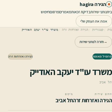
לג לתוכן הראשי
הגירה
·
hagira
בית
נותני שירות
בדיקת זכאות
מאמרים
פרסום
חיפוש
אמת את העסק שלי
בית
קטגוריות
הגירה ואזרחות זרה
משרד עו"ד יעקב האודייק
→
חזרה לנותני שירות
פרופיל מאומת
הגירה ואזרחות זרה
משרד עו"ד יעקב האודייק
תל אביב
תחום שירות
מיקום
הגירה ואזרחות זרה
תל אביב