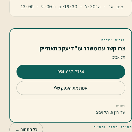
ימים א' - ה'7:30 - 19:30יום ו'9:00 - 13:00
פנייה ישירה
צרו קשר עם משרד עו"ד יעקב האודייק
תל אביב
⁦054-637-7754⁩
אמת את העסק שלי
כתובת
שד' ח"ן 6, תל אביב
באותו תחום ובאזור
כל התחום →