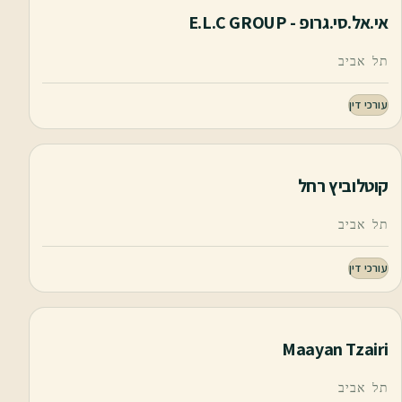
אי.אל.סי.גרופ - E.L.C GROUP
תל אביב
עורכי דין
קוטלוביץ רחל
תל אביב
עורכי דין
Maayan Tzairi
תל אביב