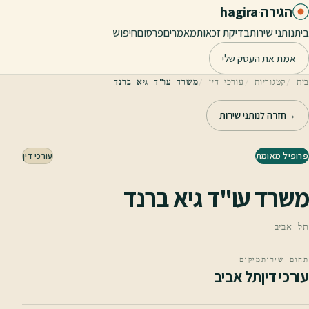
לג לתוכן הראשי
הגירה
·
hagira
בית
נותני שירות
בדיקת זכאות
מאמרים
פרסום
חיפוש
אמת את העסק שלי
בית
קטגוריות
עורכי דין
משרד עו"ד גיא ברנד
→
חזרה לנותני שירות
פרופיל מאומת
עורכי דין
משרד עו"ד גיא ברנד
תל אביב
תחום שירות
מיקום
עורכי דין
תל אביב