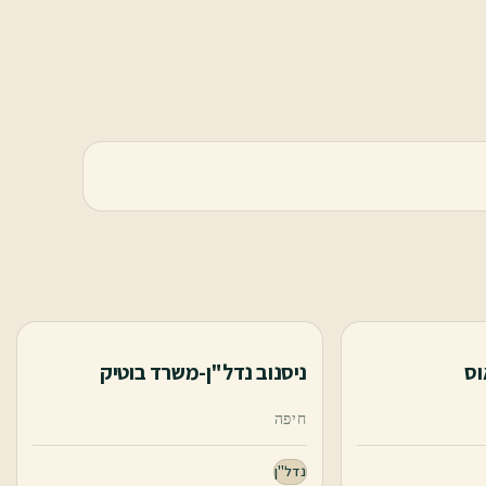
ניסנוב נדל"ן-משרד בוטיק
חיפה
נדל"ן