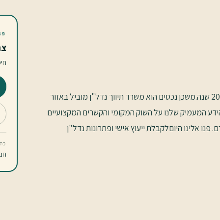
פנ
צר
חי
שכן נכסים - שותפים מובילים בשוק הנדל"ן של חיפה מזה יותר מ-20 שנה.משכן נכסים הוא משרד תיווך נדל"ן מוביל באזור
יוננו העשיר, הידע המעמיק שלנו על השוק המקומי והקשרים המקצועיים
פנו אלינו היוםלקבלת ייעוץ אישי ופתרונות נדל"ן
כתו
חניתה