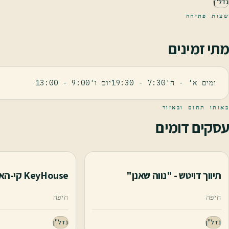
נדל"ן
שעות פתיחה
מתי זמינים
ימים א' - ה'7:30 - 19:30יום ו'9:00 - 13:00
באותו תחום ובאזור
עסקים דומים
תיווך דויטש - "נווה שאנן"
KeyHouse קי-האוס
חיפה
חיפה
נדל"ן
נדל"ן