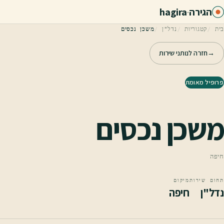
לג לתוכן הראשי
הגירה
·
hagira
בית
קטגוריות
נדל"ן
משכן נכסים
→
חזרה לנותני שירות
פרופיל מאומת
משכן נכסים
חיפה
תחום שירות
מיקום
נדל"ן
חיפה