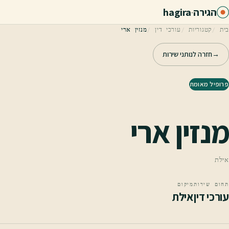
לג לתוכן הראשי
הגירה
·
hagira
בית
קטגוריות
עורכי דין
מנזין ארי
→
חזרה לנותני שירות
פרופיל מאומת
מנזין ארי
אילת
תחום שירות
מיקום
עורכי דין
אילת