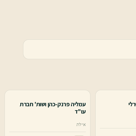
רלי
עמליה פרנק-כהן ושות' חברת
עו"ד
אילת