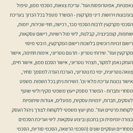
נאמנויות, אפוטרופסות ועוד'. עריכת צוואות, הסכמי ממון, טיפול
בעזבונות וירושות. דיני מקרקעין - המשרד מטפל בכל הכרוך בעריכת
הסכמי מקרקעין לרבות הסכמי מכר, רכישה, חוזי שכירות, יזמות,
שותפות, קומבינציה, קבלנות, ליווי מול רשויות, רישום עסקאות,
רישום זכויות רוכשים בלשכות רישום המקרקעין, היבטי מיסוי
מקרקעין ועוד'. שירותי נוטריון - תרגום נוטריוני, אימות חתימה, אישור
העתק נאמן למקור, תצהיר נוטריוני, אישור הסכם ממון, אישור חיים,
צוואה נוטריונית, יפוי כח נוטריוני, הערכת העדה למסמך סחיר,
אישור נכונות עריכת מלאי וכו'. השירות ניתן בכל השפות. משפט
מסחרי וחברות - המשרד מספק ייעוץ משפטי מקיף וליווי שוטף
לעסקים, חברות, יזמויות עסקיות, מפעלים, אגודות שיתופיות
לקוחות פרטיים ועוד'. מתן יעוץ משפטי ללקוחות לצורך ניהול העסק
בצורה יומיומית וכן בתכנון וביצוע עסקאות. ליווי ועריכת הסכמים
מסחריים ועסקיים שונים (הסכמי הרשאה, הסכמי סודיות, הסכמי