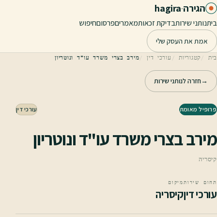
לג לתוכן הראשי
הגירה
·
hagira
בית
נותני שירות
בדיקת זכאות
מאמרים
פרסום
חיפוש
אמת את העסק שלי
בית
קטגוריות
עורכי דין
מירב בצרי משרד עו"ד ונוטריון
→
חזרה לנותני שירות
פרופיל מאומת
עורכי דין
מירב בצרי משרד עו"ד ונוטריון
קיסריה
תחום שירות
מיקום
עורכי דין
קיסריה