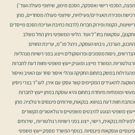
הפצה, הסכמי רישוי ואספקה, הסכם מימון, שיתופי פעולה ועוד')
רכישת ומכירת תאגידים/פעילויות, שיתופי פעולה מסחריים, מתן
רישיונות, הקמת ופירוק חברות (לרבות כתיבת ועריכת הסכם מייסדים
ותקנון), עסקאות בחו"ל ועוד. הליווי המשפטי ניתן החל משלב
התכנון, הערכה, גיבוש העסקה, ניהול מו"מ, עריכת החוזים
הנדרשים, ניסוח מסמכים ופרוטוקולים וייצוג בפני רשויות מנהליות
ורגולטוריות. המשרד מייצג ומעניק ייעוץ משפטי וחוות דעת לחברות
מהגדולות במשק בתחום החקיקה ונהלי איסור סחר עם האויב ואיסור
השקעה לתאגידים המקיימים קשר עסקי עם אירן. לעו"ד בצרי ניסיון
מעשי ומומחיות מיוחדת בתחום והיא עוסקת במתן ייעוץ לחברות
וכותבת חוות דעת בנושא. בנקאות,שירותים פיננסים ורגולציה. מתן
ייעוץ משפטי הנוגע להיבטים משפטיים ורגולאטורים הקשורים
לפעילות בנקאית, רישוי, ייצוג בפני רשויות רגולטוריות , שירותים
פיננסיים ועסקאות פיננסיות. בנוסף המשרד מספק ייעוץ משפטי