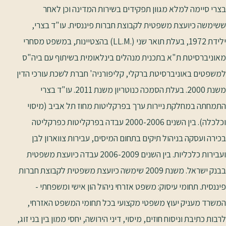
בצרי סיימה למלא מגוון תפקידים בשירות המדינה וכן לאחר
ששימשה כיועצת משפטית לקבוצת חברות פיננסית. עו"ד בצרי,
ילידת 1972, בעלת תואר שני (.LL.M) בהצטיינות, במשפט מסחרי
מאוניברסיטת ת"א בתכנית מנהלים בינלאומית בשיתוף עם ביה"ס
למשפטים באוניברסיטת ברקלי, קליפורניה' חברת לשכת עורכי הדין
משנת 2000. בעלת הסמכה כנוטריון משנת 2011. עו"ד בצרי
התמחתה במחלקת ניירות ערך בפרקליטות מחוז תל אביב (מיסוי
וכלכלה). בין השנים 2000-2006 עבדה בפרקליטות כפרקליטה
בכירה ועסקה בניהול תיקים בתחום המיסים, עבירות צווארון לבן
ועבירות כלכליות. בין השנים 2006-2009 עבדה כיועצת משפטית
בבנק ישראל. משנת 2009 שימשה כיועצת משפטית לקבוצת חברות
פיננסית. תחומי עיסוק: משפט אזרחי ניהול הון אישי ומשפחתי -
המשרד מעניק יעוץ משפטי מקצועי בכל תחומי המשפט האזרחי,
לרבות כתיבת וניסוח חוזים, מיסוי, דיני הירושה, יחסי ממון בין בני זוג,