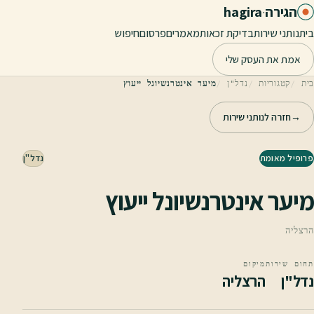
לג לתוכן הראשי
הגירה
·
hagira
בית
נותני שירות
בדיקת זכאות
מאמרים
פרסום
חיפוש
אמת את העסק שלי
בית
קטגוריות
נדל"ן
מיער אינטרנשיונל ייעוץ
→
חזרה לנותני שירות
פרופיל מאומת
נדל"ן
מיער אינטרנשיונל ייעוץ
הרצליה
תחום שירות
מיקום
נדל"ן
הרצליה