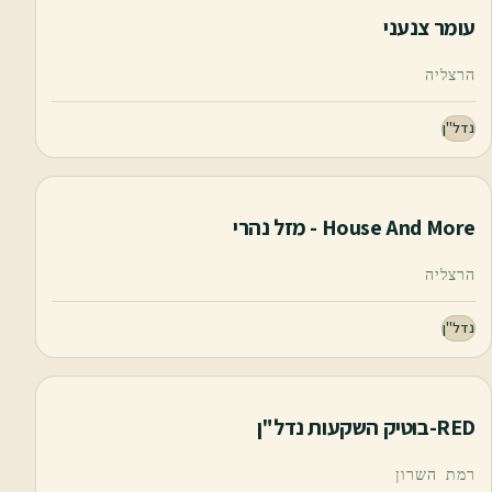
עומר צנעני
הרצליה
נדל"ן
House And More - מזל נהרי
הרצליה
נדל"ן
RED-בוטיק השקעות נדל"ן
רמת השרון