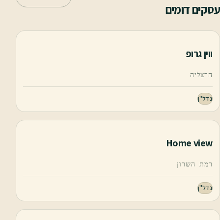
עסקים דומים
ווין גרופ
הרצליה
נדל"ן
Home view
רמת השרון
נדל"ן