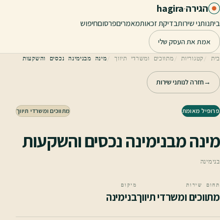
לג לתוכן הראשי
הגירה
·
hagira
בית
נותני שירות
בדיקת זכאות
מאמרים
פרסום
חיפוש
אמת את העסק שלי
בית
קטגוריות
מתווכים ומשרדי תיווך
מינה מבנימינה נכסים והשקעות
→
חזרה לנותני שירות
פרופיל מאומת
מתווכים ומשרדי תיווך
מינה מבנימינה נכסים והשקעות
בנימינה
תחום שירות
מיקום
מתווכים ומשרדי תיווך
בנימינה