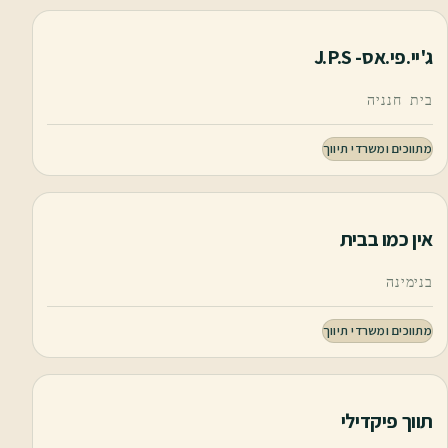
ג'יי.פי.אס- J.P.S
בית חנניה
מתווכים ומשרדי תיווך
אין כמו בבית
בנימינה
מתווכים ומשרדי תיווך
תווך פיקדילי