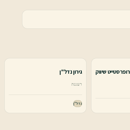
Prope - פרופרסטייט שיווק
גירון נדל"ן
רעננה
נדל"ן