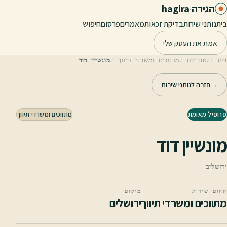
לג לתוכן הראשי
הגירה
·
hagira
בית
נותני שירות
בדיקת זכאות
מאמרים
פרסום
חיפוש
אמת את העסק שלי
בית
קטגוריות
מתווכים ומשרדי תיווך
מונשיין דוד
→
חזרה לנותני שירות
פרופיל מאומת
מתווכים ומשרדי תיווך
מונשיין דוד
ירושלים
תחום שירות
מיקום
מתווכים ומשרדי תיווך
ירושלים