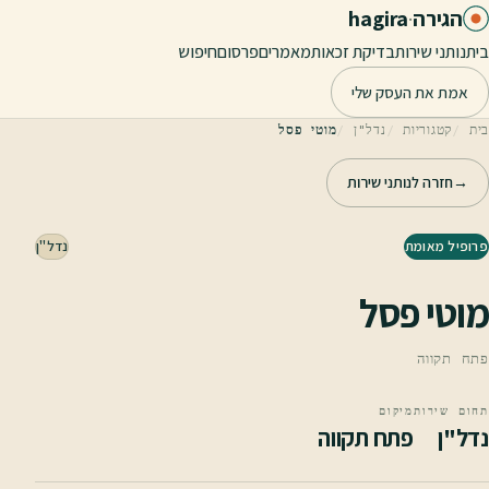
לג לתוכן הראשי
הגירה
·
hagira
בית
נותני שירות
בדיקת זכאות
מאמרים
פרסום
חיפוש
אמת את העסק שלי
בית
קטגוריות
נדל"ן
מוטי פסל
→
חזרה לנותני שירות
פרופיל מאומת
נדל"ן
מוטי פסל
פתח תקווה
תחום שירות
מיקום
נדל"ן
פתח תקווה