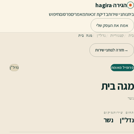
לג לתוכן הראשי
הגירה
·
hagira
בית
נותני שירות
בדיקת זכאות
מאמרים
פרסום
חיפוש
אמת את העסק שלי
בית
קטגוריות
נדל"ן
מגה בית
→
חזרה לנותני שירות
פרופיל מאומת
נדל"ן
מגה בית
נשר
תחום שירות
מיקום
נדל"ן
נשר