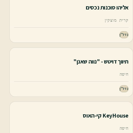
אליהו סוכנות נכסים
קרית מוצקין
נדל"ן
תיווך דויטש - "נווה שאנן"
חיפה
נדל"ן
KeyHouse קי-האוס
חיפה