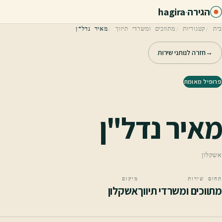
לג לתוכן הראשי
הגירה
·
hagira
בית
קטגוריות
מתווכים ומשרדי תיווך
מאיר נדל"ן
→
חזרה לנותני שירות
פרופיל מאומת
מאיר נדל"ן
אשקלון
תחום שירות
מיקום
מתווכים ומשרדי תיווך
אשקלון