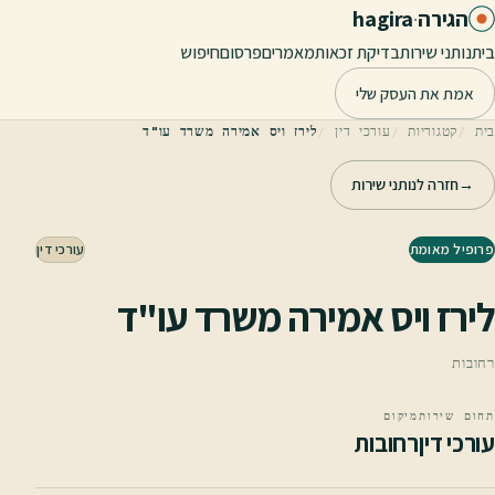
לג לתוכן הראשי
הגירה
·
hagira
בית
נותני שירות
בדיקת זכאות
מאמרים
פרסום
חיפוש
אמת את העסק שלי
בית
קטגוריות
עורכי דין
לירז ויס אמירה משרד עו"ד
→
חזרה לנותני שירות
פרופיל מאומת
עורכי דין
לירז ויס אמירה משרד עו"ד
רחובות
תחום שירות
מיקום
עורכי דין
רחובות