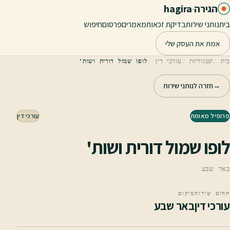
לג לתוכן הראשי
הגירה
·
hagira
בית
נותני שירות
בדיקת זכאות
מאמרים
פרסום
חיפוש
אמת את העסק שלי
בית
קטגוריות
עורכי דין
לופו שמול דורית ושות'
→
חזרה לנותני שירות
פרופיל מאומת
עורכי דין
לופו שמול דורית ושות'
באר שבע
תחום שירות
מיקום
עורכי דין
באר שבע