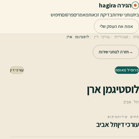
לג לתוכן הראשי
הגירה
·
hagira
בית
נותני שירות
בדיקת זכאות
מאמרים
פרסום
חיפוש
אמת את העסק שלי
בית
קטגוריות
עורכי דין
לוסטיגמן ארן
→
חזרה לנותני שירות
פרופיל מאומת
עורכי דין
לוסטיגמן ארן
תל אביב
תחום שירות
מיקום
עורכי דין
תל אביב