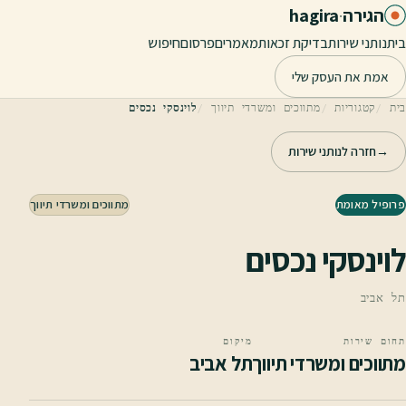
לג לתוכן הראשי
הגירה
·
hagira
בית
נותני שירות
בדיקת זכאות
מאמרים
פרסום
חיפוש
אמת את העסק שלי
בית
קטגוריות
מתווכים ומשרדי תיווך
לוינסקי נכסים
→
חזרה לנותני שירות
פרופיל מאומת
מתווכים ומשרדי תיווך
לוינסקי נכסים
תל אביב
תחום שירות
מיקום
מתווכים ומשרדי תיווך
תל אביב