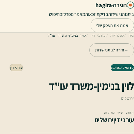
לג לתוכן הראשי
הגירה
·
hagira
בית
נותני שירות
בדיקת זכאות
מאמרים
פרסום
חיפוש
אמת את העסק שלי
בית
קטגוריות
עורכי דין
לוין בנימין-משרד עו"ד
→
חזרה לנותני שירות
פרופיל מאומת
עורכי דין
לוין בנימין-משרד עו"ד
ירושלים
תחום שירות
מיקום
עורכי דין
ירושלים