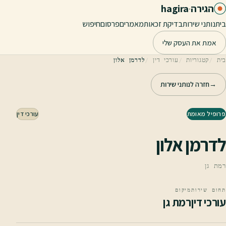
לג לתוכן הראשי
הגירה
·
hagira
בית
נותני שירות
בדיקת זכאות
מאמרים
פרסום
חיפוש
אמת את העסק שלי
בית
קטגוריות
עורכי דין
לדרמן אלון
→
חזרה לנותני שירות
פרופיל מאומת
עורכי דין
לדרמן אלון
רמת גן
תחום שירות
מיקום
עורכי דין
רמת גן