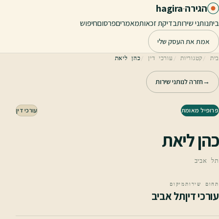
לג לתוכן הראשי
הגירה
·
hagira
בית
נותני שירות
בדיקת זכאות
מאמרים
פרסום
חיפוש
אמת את העסק שלי
בית
קטגוריות
עורכי דין
כהן ליאת
→
חזרה לנותני שירות
פרופיל מאומת
עורכי דין
כהן ליאת
תל אביב
תחום שירות
מיקום
עורכי דין
תל אביב