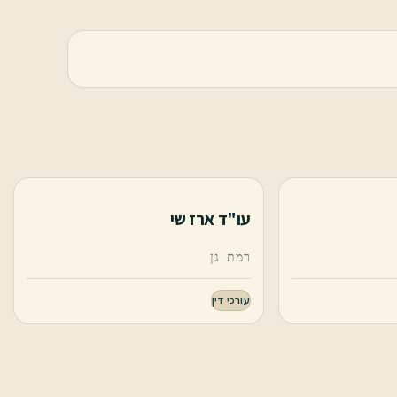
עו"ד ארז שי
רמת גן
עורכי דין