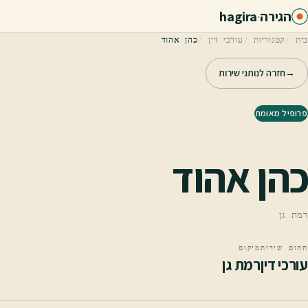
לג לתוכן הראשי
הגירה
·
hagira
בית
קטגוריות
עורכי דין
כהן אהוד
→
חזרה לנותני שירות
פרופיל מאומת
כהן אהוד
רמת גן
תחום שירות
מיקום
עורכי דין
רמת גן