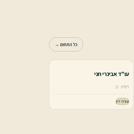
כל התחום →
עו"ד אבינרי חני
רמת גן
עורכי דין