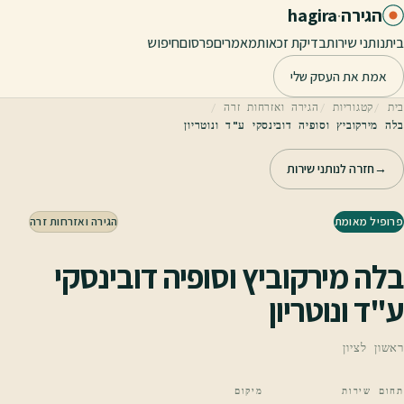
לג לתוכן הראשי
הגירה
·
hagira
בית
נותני שירות
בדיקת זכאות
מאמרים
פרסום
חיפוש
אמת את העסק שלי
בית
קטגוריות
הגירה ואזרחות זרה
בלה מירקוביץ וסופיה דובינסקי ע"ד ונוטריון
→
חזרה לנותני שירות
פרופיל מאומת
הגירה ואזרחות זרה
בלה מירקוביץ וסופיה דובינסקי
ע"ד ונוטריון
ראשון לציון
תחום שירות
מיקום