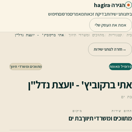
לג לתוכן הראשי
הגירה
·
hagira
בית
נותני שירות
בדיקת זכאות
מאמרים
פרסום
חיפוש
אמת את העסק שלי
בית
קטגוריות
מתווכים ומשרדי תיווך
אתי ברקוביץ' - יועצת נדל"ן
→
חזרה לנותני שירות
פרופיל מאומת
מתווכים ומשרדי תיווך
אתי ברקוביץ' - יועצת נדל"ן
בת ים
תחום שירות
מיקום
מתווכים ומשרדי תיווך
בת ים