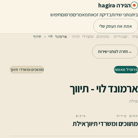
לג לתוכן הראשי
הגירה
·
hagira
בית
נותני שירות
בדיקת זכאות
מאמרים
פרסום
חיפוש
אמת את העסק שלי
בית
קטגוריות
מתווכים ומשרדי תיווך
ארמונד לוי - תיווך
→
חזרה לנותני שירות
פרופיל מאומת
מתווכים ומשרדי תיווך
ארמונד לוי - תיווך
אילת
תחום שירות
מיקום
מתווכים ומשרדי תיווך
אילת