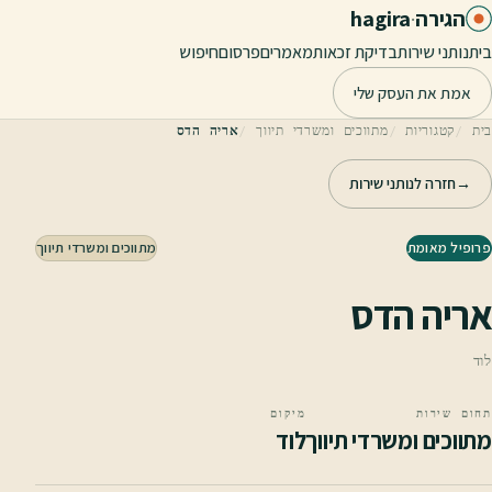
לג לתוכן הראשי
הגירה
·
hagira
בית
נותני שירות
בדיקת זכאות
מאמרים
פרסום
חיפוש
אמת את העסק שלי
בית
קטגוריות
מתווכים ומשרדי תיווך
אריה הדס
→
חזרה לנותני שירות
פרופיל מאומת
מתווכים ומשרדי תיווך
אריה הדס
לוד
תחום שירות
מיקום
מתווכים ומשרדי תיווך
לוד