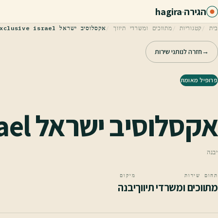
לג לתוכן הראשי
הגירה
·
hagira
בית
קטגוריות
מתווכים ומשרדי תיווך
אקסלוסיב ישראל Exclusive israel
→
חזרה לנותני שירות
פרופיל מאומת
אקסלוסיב ישראל Exclusive israel
יבנה
תחום שירות
מיקום
מתווכים ומשרדי תיווך
יבנה