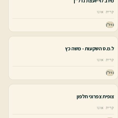
מירב לוי יועצת נדל"ן
קרית אונו
נדל"ן
ל.מ.ס השקעות - משה כץ
קרית אונו
נדל"ן
צופית צפרוני חלפון
קרית אונו