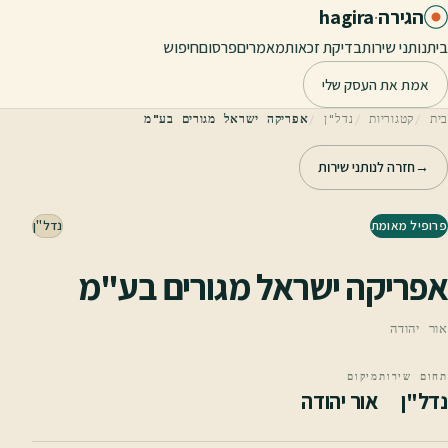
לג לתוכן הראשי
הגירה
·
hagira
בית
נותני שירות
בדיקת זכאות
מאמרים
פרסום
חיפוש
אמת את העסק שלי
בית
קטגוריות
נדל"ן
אפריקה ישראל מגורים בע"מ
→
חזרה לנותני שירות
פרופיל מאומת
נדל"ן
אפריקה ישראל מגורים בע"מ
אור יהודה
תחום שירות
מיקום
נדל"ן
אור יהודה