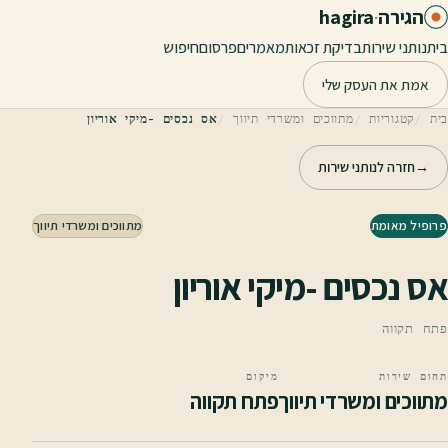
לג לתוכן הראשי
הגירה
·
hagira
בית
נותני שירות
בדיקת זכאות
מאמרים
פרסום
חיפוש
אמת את העסק שלי
בית
קטגוריות
מתווכים ומשרדי תיווך
אס נכסים -מיקי אוריון
→
חזרה לנותני שירות
פרופיל מאומת
מתווכים ומשרדי תיווך
אס נכסים -מיקי אוריון
פתח תקווה
תחום שירות
מיקום
מתווכים ומשרדי תיווך
פתח תקווה