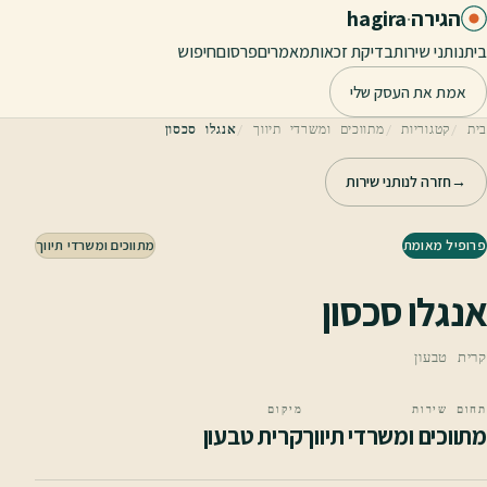
לג לתוכן הראשי
הגירה
·
hagira
בית
נותני שירות
בדיקת זכאות
מאמרים
פרסום
חיפוש
אמת את העסק שלי
בית
קטגוריות
מתווכים ומשרדי תיווך
אנגלו סכסון
→
חזרה לנותני שירות
פרופיל מאומת
מתווכים ומשרדי תיווך
אנגלו סכסון
קרית טבעון
תחום שירות
מיקום
מתווכים ומשרדי תיווך
קרית טבעון