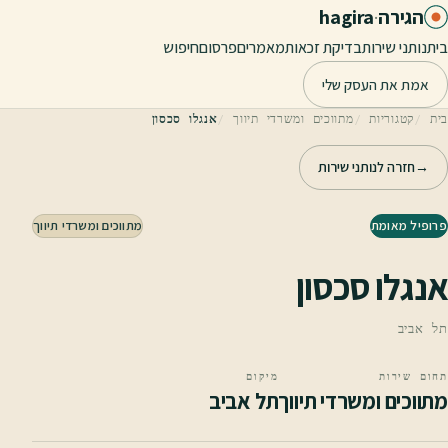
לג לתוכן הראשי
הגירה
·
hagira
בית
נותני שירות
בדיקת זכאות
מאמרים
פרסום
חיפוש
אמת את העסק שלי
בית
קטגוריות
מתווכים ומשרדי תיווך
אנגלו סכסון
→
חזרה לנותני שירות
פרופיל מאומת
מתווכים ומשרדי תיווך
אנגלו סכסון
תל אביב
תחום שירות
מיקום
מתווכים ומשרדי תיווך
תל אביב