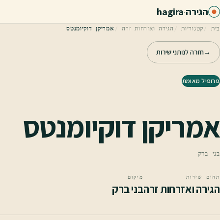
לג לתוכן הראשי
הגירה
·
hagira
בית
קטגוריות
הגירה ואזרחות זרה
אמריקן דוקיומנטס
→
חזרה לנותני שירות
פרופיל מאומת
אמריקן דוקיומנטס
בני ברק
תחום שירות
מיקום
הגירה ואזרחות זרה
בני ברק