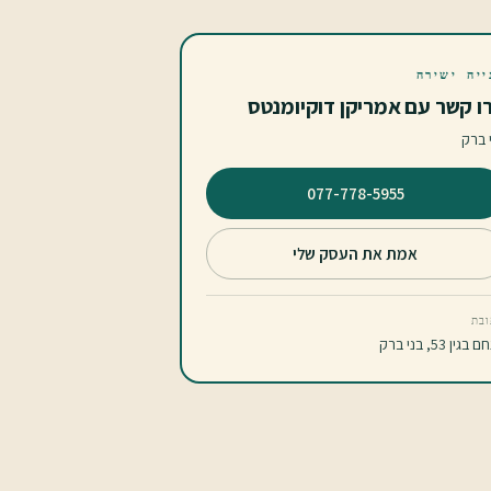
ייה ישירה
ו קשר עם אמריקן דוקיומנטס
 ברק
⁦077-778-5955⁩
אמת את העסק שלי
בת
בגין 53, בני ברק