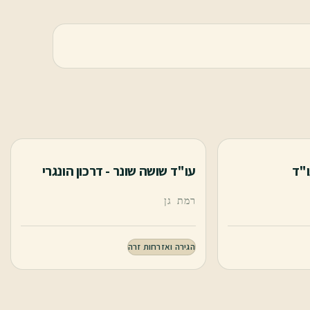
ו"ד
עו"ד שושה שונר - דרכון הונגרי
רמת גן
הגירה ואזרחות זרה