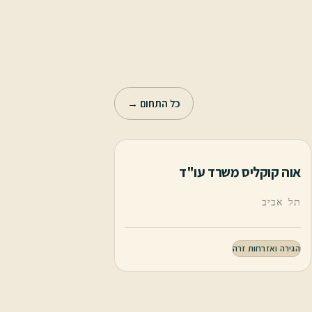
כל התחום →
אוה קוקליס משרד עו"ד
תל אביב
הגירה ואזרחות זרה