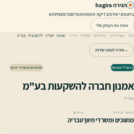
לג לתוכן הראשי
הגירה
·
hagira
בית
נותני שירות
בדיקת זכאות
מאמרים
פרסום
חיפוש
אמת את העסק שלי
בית
קטגוריות
מתווכים ומשרדי תיווך
אמנון חברה להשקעות בע"מ
→
חזרה לנותני שירות
פרופיל מאומת
מתווכים ומשרדי תיווך
אמנון חברה להשקעות בע"מ
טבריה
תחום שירות
מיקום
מתווכים ומשרדי תיווך
טבריה