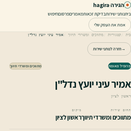
לג לתוכן הראשי
הגירה
·
hagira
בית
נותני שירות
בדיקת זכאות
מאמרים
פרסום
חיפוש
אמת את העסק שלי
בית
קטגוריות
מתווכים ומשרדי תיווך
אמיר עיני יועץ נדל"ן
→
חזרה לנותני שירות
פרופיל מאומת
מתווכים ומשרדי תיווך
אמיר עיני יועץ נדל"ן
ראשון לציון
תחום שירות
מיקום
מתווכים ומשרדי תיווך
ראשון לציון