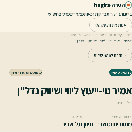
לג לתוכן הראשי
הגירה
·
hagira
בית
נותני שירות
בדיקת זכאות
מאמרים
פרסום
חיפוש
אמת את העסק שלי
בית
קטגוריות
מתווכים ומשרדי תיווך
אמיר נוי-ייעוץ ליווי ושיווק נדל"ן
→
חזרה לנותני שירות
פרופיל מאומת
מתווכים ומשרדי תיווך
אמיר נוי-ייעוץ ליווי ושיווק נדל"ן
תל אביב
תחום שירות
מיקום
מתווכים ומשרדי תיווך
תל אביב