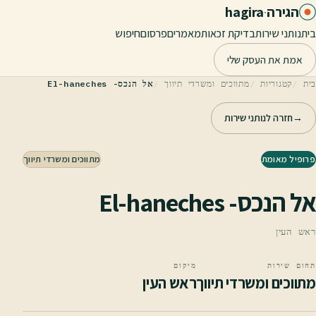
לג לתוכן הראשי
הגירה
·
hagira
בית
נותני שירות
בדיקת זכאות
מאמרים
פרסום
חיפוש
אמת את העסק שלי
בית
קטגוריות
מתווכים ומשרדי תיווך
אל הנכס- El-haneches
→
חזרה לנותני שירות
פרופיל מאומת
מתווכים ומשרדי תיווך
אל הנכס- El-haneches
ראש העין
תחום שירות
מיקום
מתווכים ומשרדי תיווך
ראש העין