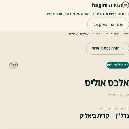
לג לתוכן הראשי
הגירה
·
hagira
בית
נותני שירות
בדיקת זכאות
מאמרים
פרסום
חיפוש
אמת את העסק שלי
בית
קטגוריות
נדל"ן
אלכס אוליס
→
חזרה לנותני שירות
פרופיל מאומת
נדל"ן
אלכס אוליס
קרית ביאליק
תחום שירות
מיקום
נדל"ן
קרית ביאליק