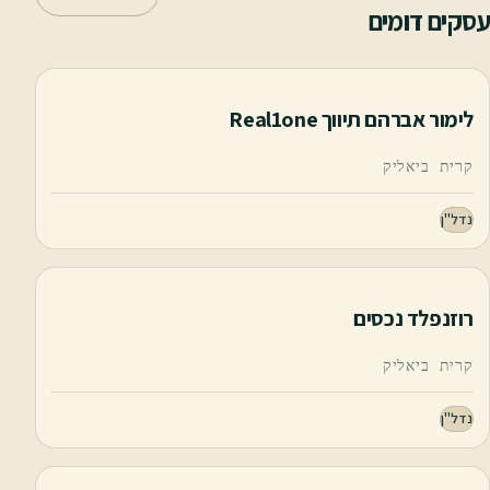
עסקים דומים
לימור אברהם תיווך Real1one
קרית ביאליק
נדל"ן
רוזנפלד נכסים
קרית ביאליק
נדל"ן