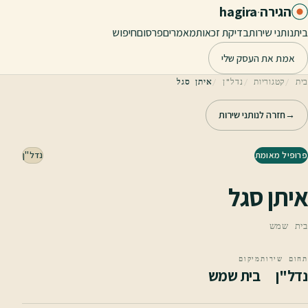
לג לתוכן הראשי
הגירה
·
hagira
בית
נותני שירות
בדיקת זכאות
מאמרים
פרסום
חיפוש
אמת את העסק שלי
בית
קטגוריות
נדל"ן
איתן סגל
→
חזרה לנותני שירות
פרופיל מאומת
נדל"ן
איתן סגל
בית שמש
תחום שירות
מיקום
נדל"ן
בית שמש