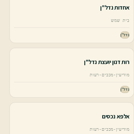
אחדות נדל"ן
בית שמש
נדל"ן
רות דנון יועצת נדל"ן
מודיעין-מכבים-רעות
נדל"ן
אלפא נכסים
מודיעין-מכבים-רעות