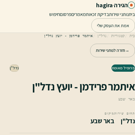
לג לתוכן הראשי
הגירה
·
hagira
בית
נותני שירות
בדיקת זכאות
מאמרים
פרסום
חיפוש
אמת את העסק שלי
בית
קטגוריות
נדל"ן
איתמר פרידמן - יועץ נדל"ן
→
חזרה לנותני שירות
פרופיל מאומת
נדל"ן
איתמר פרידמן - יועץ נדל"ן
באר שבע
תחום שירות
מיקום
נדל"ן
באר שבע