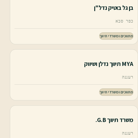
בן גל בוטיק נדל"ן
כפר סבא
מתווכים ומשרדי תיווך
MYA תיווך נדלן ושיווק
רעננה
מתווכים ומשרדי תיווך
משרד תיווך G.B.
רעננה