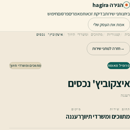
לג לתוכן הראשי
הגירה
·
hagira
בית
נותני שירות
בדיקת זכאות
מאמרים
פרסום
חיפוש
אמת את העסק שלי
בית
קטגוריות
מתווכים ומשרדי תיווך
איצקוביץ' נכסים
→
חזרה לנותני שירות
פרופיל מאומת
מתווכים ומשרדי תיווך
איצקוביץ' נכסים
רעננה
תחום שירות
מיקום
מתווכים ומשרדי תיווך
רעננה