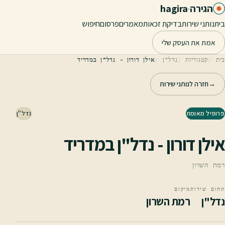
לג לתוכן הראשי
הגירה
·
hagira
בית
נותני שירות
בדיקת זכאות
מאמרים
פרסום
חיפוש
אמת את העסק שלי
בית
קטגוריות
נדל"ן
אילן דורון - נדל"ן במדריד
→
חזרה לנותני שירות
פרופיל מאומת
נדל"ן
אילן דורון - נדל"ן במדריד
רמת השרון
תחום שירות
מיקום
נדל"ן
רמת השרון