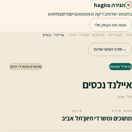
לג לתוכן הראשי
הגירה
·
hagira
בית
נותני שירות
בדיקת זכאות
מאמרים
פרסום
חיפוש
אמת את העסק שלי
בית
קטגוריות
מתווכים ומשרדי תיווך
איילנד נכסים
→
חזרה לנותני שירות
פרופיל מאומת
מתווכים ומשרדי תיווך
איילנד נכסים
תל אביב
תחום שירות
מיקום
מתווכים ומשרדי תיווך
תל אביב