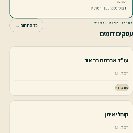
כתובת
ז'בוטינסקי 155, רמת גן
באותו תחום ובאזור
כל התחום →
עסקים דומים
עו"ד אברהם בר אור
רמת גן
עורכי דין
קוהלי איתן
רמת גן