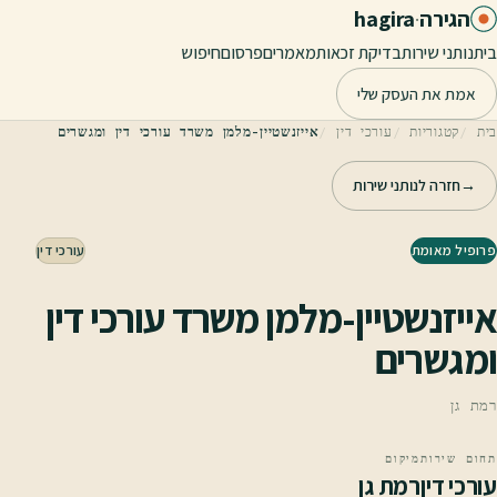
לג לתוכן הראשי
הגירה
·
hagira
בית
נותני שירות
בדיקת זכאות
מאמרים
פרסום
חיפוש
אמת את העסק שלי
בית
קטגוריות
עורכי דין
אייזנשטיין-מלמן משרד עורכי דין ומגשרים
→
חזרה לנותני שירות
פרופיל מאומת
עורכי דין
אייזנשטיין-מלמן משרד עורכי דין
ומגשרים
רמת גן
תחום שירות
מיקום
עורכי דין
רמת גן