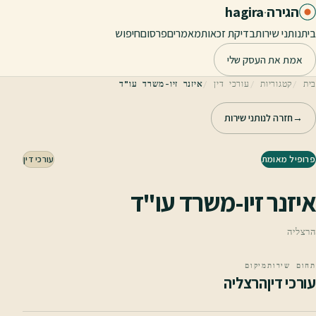
לג לתוכן הראשי
הגירה
·
hagira
בית
נותני שירות
בדיקת זכאות
מאמרים
פרסום
חיפוש
אמת את העסק שלי
בית
קטגוריות
עורכי דין
איזנר זיו-משרד עו"ד
→
חזרה לנותני שירות
פרופיל מאומת
עורכי דין
איזנר זיו-משרד עו"ד
הרצליה
תחום שירות
מיקום
עורכי דין
הרצליה