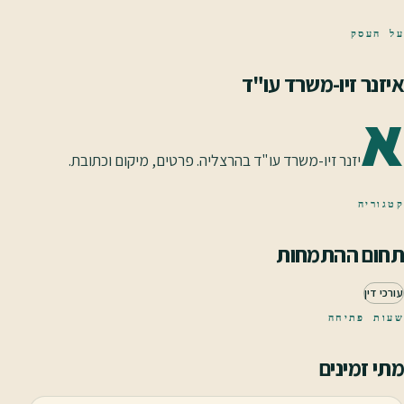
על העסק
איזנר זיו-משרד עו"ד
א
יזנר זיו-משרד עו"ד בהרצליה. פרטים, מיקום וכתובת.
קטגוריה
תחום ההתמחות
עורכי דין
שעות פתיחה
מתי זמינים