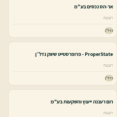
אר-הס נכסים בע"מ
רעננה
נדל"ן
ProperState - פרופרסטייט שיווק נדל״ן
רעננה
נדל"ן
רום רעננה ייעוץ והשקעות בע"מ
רעננה