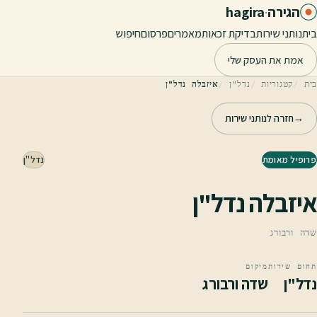
לג לתוכן הראשי
הגירה
·
hagira
בית
נותני שירות
בדיקת זכאות
מאמרים
פרסום
חיפוש
אמת את העסק שלי
בית
קטגוריות
נדל"ן
איזבלה נדל"ן
→
חזרה לנותני שירות
פרופיל מאומת
נדל"ן
איזבלה נדל"ן
שדה ורבורג
תחום שירות
מיקום
נדל"ן
שדה ורבורג